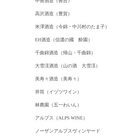
中善酒造（善吉）
高沢酒造（豊賀）
米澤酒造（今錦・中川村のたま子）
EH酒造（信濃の國 酔園）
千曲錦酒造（帰山・千曲錦）
大雪渓酒造（山の酒 大雪渓）
美寿々酒造（美寿々）
井筒（イヅツワイン）
林農園（五一わいん）
アルプス（ALPS WINE）
ノーザンアルプスヴィンヤード