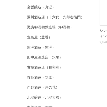
宮坂醸造（真澄）
湯川酒造店（十六代・九郎右衛門）
諏訪御湖鶴醸造場（御湖鶴）
シン
ィシ
豊島屋（豊香）
9,02
黒澤酒造（黒澤）
田中屋酒造店（水尾）
古屋酒造店（和和和）
舞姫酒造（翠露）
伴野酒造（澤の花）
北安醸造（北安大國）